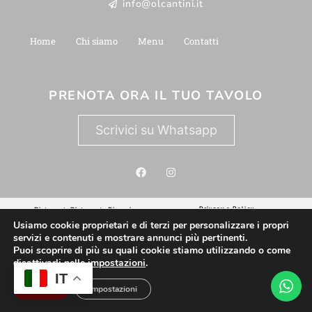
info@olcantini.it
Home
Chi siamo
Menu
Contatti
PRENOTA ORA IL TUO TAVOLO
Scrivici su Whatsapp
Privacy e Policy
Ristorante
Ristorante Pizzeria
Usiamo cookie proprietari e di terzi per personalizzare i propri
servizi e contenuti e mostrare annunci più pertinenti.
Sito CERTIFICATO
SitoCerto®
Puoi scoprire di più su quali cookie stiamo utilizzando o come
Questo sito è attendibile
disattivarli nelle
impostazioni
.
IT
Accetta
Impostazioni