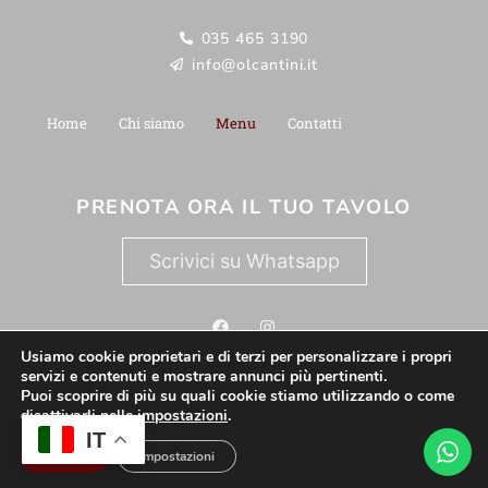
035 465 3190
info@olcantini.it
Home
Chi siamo
Menu
Contatti
PRENOTA ORA IL TUO TAVOLO
Scrivici su Whatsapp
Usiamo cookie proprietari e di terzi per personalizzare i propri
servizi e contenuti e mostrare annunci più pertinenti.
Privacy e Policy
Ristorante
Ristorante Pizzeria
Puoi scoprire di più su quali cookie stiamo utilizzando o come
disattivarli nelle
impostazioni
.
Sito CERTIFICATO
SitoCerto®
IT
Accetta
Impostazioni
Questo sito è attendibile