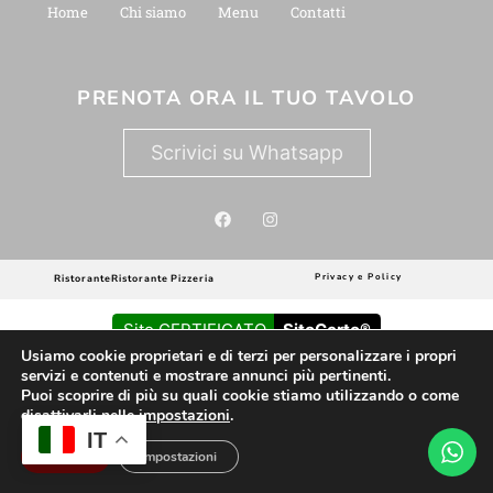
Home
Chi siamo
Menu
Contatti
PRENOTA ORA IL TUO TAVOLO
Scrivici su Whatsapp
Privacy e Policy
Ristorante
Ristorante Pizzeria
Sito CERTIFICATO
SitoCerto®
Usiamo cookie proprietari e di terzi per personalizzare i propri
Questo sito è attendibile
servizi e contenuti e mostrare annunci più pertinenti.
Puoi scoprire di più su quali cookie stiamo utilizzando o come
disattivarli nelle
impostazioni
.
IT
Accetta
Impostazioni